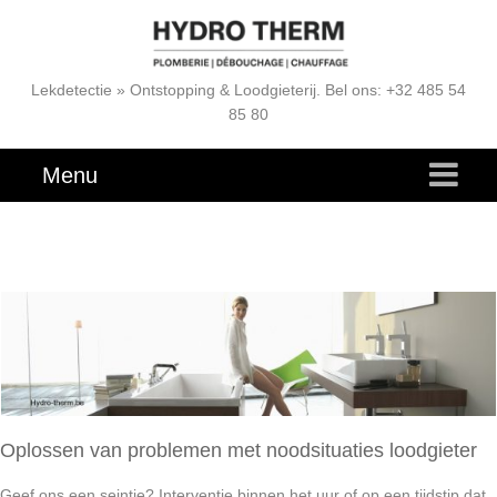
Lekdetectie » Ontstopping & Loodgieterij. Bel ons: +32 485 54
85 80
Menu
Oplossen van problemen met noodsituaties loodgieter
Geef ons een seintje? Interventie binnen het uur of op een tijdstip dat