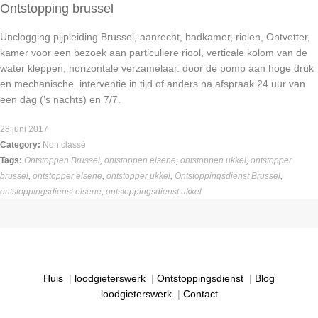
Ontstopping brussel
Unclogging pijpleiding Brussel, aanrecht, badkamer, riolen, Ontvetter,
kamer voor een bezoek aan particuliere riool, verticale kolom van de
water kleppen, horizontale verzamelaar. door de pomp aan hoge druk
en mechanische. interventie in tijd of anders na afspraak 24 uur van
een dag (’s nachts) en 7/7.
28 juni 2017
Category:
Non classé
Tags:
Ontstoppen Brussel
,
ontstoppen elsene
,
ontstoppen ukkel
,
ontstopper
brussel
,
ontstopper elsene
,
ontstopper ukkel
,
Ontstoppingsdienst Brussel
,
ontstoppingsdienst elsene
,
ontstoppingsdienst ukkel
Huis
|
loodgieterswerk
|
Ontstoppingsdienst
|
Blog
loodgieterswerk
|
Contact