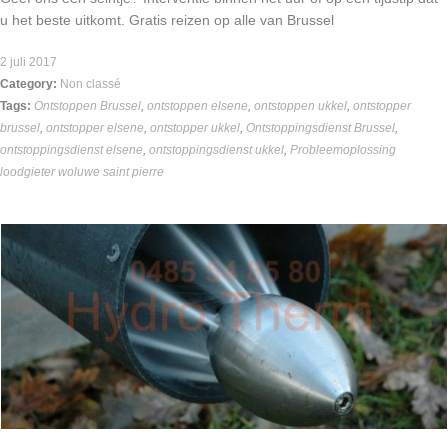
u het beste uitkomt. Gratis reizen op alle van Brussel
2 juli 2017
Category:
Non classé
Tags:
Ontstoppen Brussel
,
ontstoppen elsene
,
ontstoppen ukkel
,
ontstopper
brussel
,
ontstopper elsene
,
ontstopper ukkel
,
Ontstoppingsdienst Brussel
,
ontstoppingsdienst elsene
,
ontstoppingsdienst ukkel
,
Probleemoplossing
loodgieter woluwe saint pierre