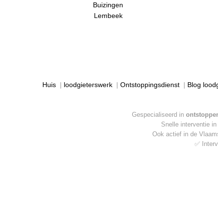
Buizingen
Lembeek
Huis
|
loodgieterswerk
|
Ontstoppingsdienst
|
Blog lood
Gespecialiseerd in
ontstoppen
Snelle interventie i
Ook actief in de Vlaa
✅ Interv