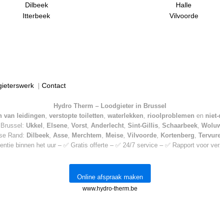
Dilbeek
Halle
Itterbeek
Vilvoorde
gieterswerk
|
Contact
Hydro Therm – Loodgieter in Brussel
 van leidingen
,
verstopte toiletten
,
waterlekken
,
rioolproblemen
en
niet
n Brussel:
Ukkel
,
Elsene
,
Vorst
,
Anderlecht
,
Sint-Gillis
,
Schaarbeek
,
Wolu
mse Rand:
Dilbeek
,
Asse
,
Merchtem
,
Meise
,
Vilvoorde
,
Kortenberg
,
Tervur
entie binnen het uur – ✅ Gratis offerte – ✅ 24/7 service – ✅ Rapport voor ve
Online afspraak maken
www.hydro-therm.be