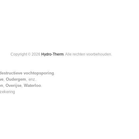
Copyright © 2026
Hydro-Therm
. Alle rechten voorbehouden.
-destructieve vochtopsporing
.
we
,
Oudergem
, enz.
en
,
Overijse
,
Waterloo
.
rzekering