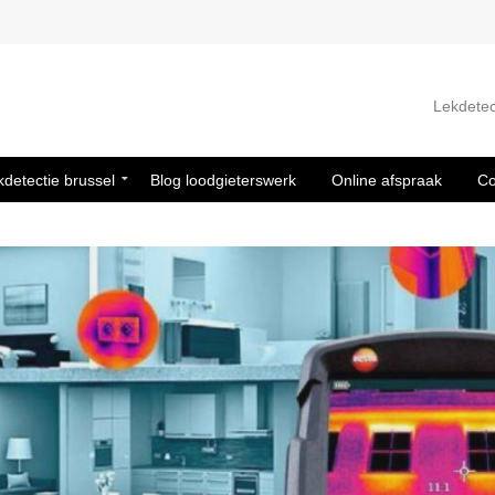
Lekdetec
kdetectie brussel
Blog loodgieterswerk
Online afspraak
Co