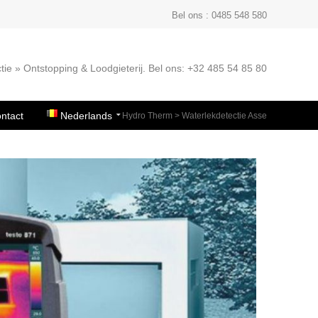
Bel ons : 0485 548 580
tie » Ontstopping & Loodgieterij. Bel ons: +32 485 54 85 80
ntact
Nederlands
Hydro Therm
>
Waterlekdetectie Asse