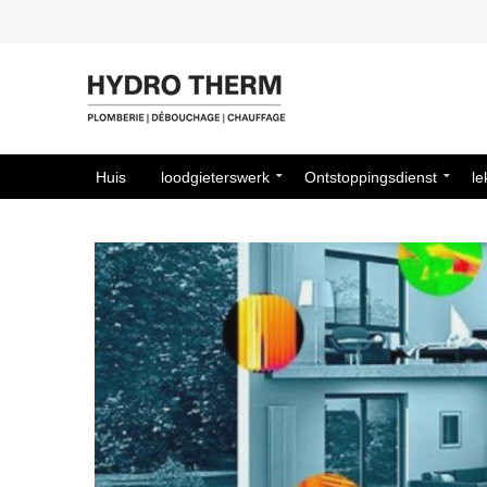
Huis
loodgieterswerk
Ontstoppingsdienst
le