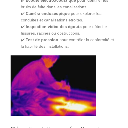
✔️
Écoute électroacoustique
pour identifier les
bruits de fuite dans les canalisations.
✔️
Caméra endoscopique
pour explorer les
conduites et canalisations étroites.
✔️
Inspection vidéo des égouts
pour détecter
fissures, racines ou obstructions.
✔️
Test de pression
pour contrôler la conformité et
la fiabilité des installations.