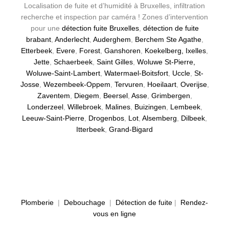
Localisation de fuite et d’humidité à Bruxelles, infiltration
recherche et inspection par caméra ! Zones d’intervention
pour une
détection fuite Bruxelles
,
détection de fuite
brabant
,
Anderlecht
,
Auderghem
,
Berchem Ste Agathe
,
Etterbeek
,
Evere
,
Forest
,
Ganshoren
,
Koekelberg,
Ixelles
,
Jette
,
Schaerbeek
,
Saint Gilles
,
Woluwe St-Pierre,
Woluwe-Saint-Lambert
,
Watermael-Boitsfort
,
Uccle
,
St-
Josse
,
Wezembeek-Oppem
,
Tervuren
,
Hoeilaart
,
Overijse
,
Zaventem
,
Diegem
,
Beersel
,
Asse
,
Grimbergen
,
Londerzeel
,
Willebroek
,
Malines
,
Buizingen
,
Lembeek
,
Leeuw-Saint-Pierre
,
Drogenbos
,
Lot
,
Alsemberg
,
Dilbeek
,
Itterbeek
,
Grand-Bigard
Plomberie
|
Debouchage
|
Détection de fuite
|
Rendez-
vous en ligne