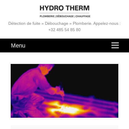
Détection de fuite » Débouchage » Plomberie. Appelez-nous :
+32 485 54 85 80
Menu